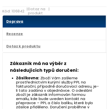
|
Dotaz na
|
Kód:
106842
produkt
Doprava
Recenze
Dotaz k produktu
Zákazník má na výběr z
následujících typů doručení:
Zásilkovna:
Zboží Vám zašleme
prostřednictvím kurýrní služby PPL na
fakturační, případně doručovací adresu, je-
li tato zadána v objednávce. O odeslání
zboží je zákazník informován formou
emailu, kde bude uveden kontakt na
přepravce – PPL a číslo balíku, které bylo
zásilce přiděleno. Doručení proběhne v