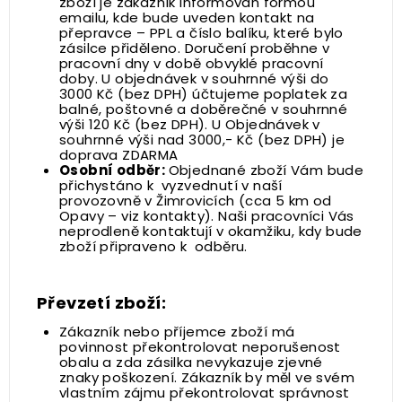
zboží je zákazník informován formou
emailu, kde bude uveden kontakt na
přepravce – PPL a číslo balíku, které bylo
zásilce přiděleno. Doručení proběhne v
pracovní dny v době obvyklé pracovní
doby. U objednávek v souhrnné výši do
3000 Kč (bez DPH) účtujeme poplatek za
balné, poštovné a doběrečné v souhrnné
výši 120 Kč (bez DPH). U Objednávek v
souhrnné výši nad 3000,- Kč (bez DPH) je
doprava ZDARMA
Osobní odběr:
Objednané zboží Vám bude
přichystáno k vyzvednutí v naší
provozovně v Žimrovicích (cca 5 km od
Opavy – viz
kontakty
). Naši pracovníci Vás
neprodleně kontaktují v okamžiku, kdy bude
zboží připraveno k odběru.
Převzetí zboží:
Zákazník nebo příjemce zboží má
povinnost překontrolovat neporušenost
obalu a zda zásilka nevykazuje zjevné
znaky poškození. Zákazník by měl ve svém
vlastním zájmu překontrolovat správnost