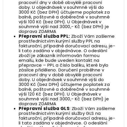
pracovní dny v době obvyklé pracovní
doby. U objednávek v souhrnné výši do
3000 Kč (bez DPH) účtujeme poplatek za
balné, poštovné a doběrečné v souhrnné
výši 100 Kč (bez DPH). U Objednávek v
souhrnné výši nad 3000,- Kč (bez DPH) je
doprava ZDARMA
Přepravní služba PPL:
Zboží Vám zašleme
prostřednictvím kurýrní služby PPL na
fakturační, případně doručovací adresu, je-
li tato zadána v objednávce. O odeslání
zboží je zákazník informován formou
emailu, kde bude uveden kontakt na
přepravce – PPL a číslo balíku, které bylo
zásilce přiděleno. Doručení proběhne v
pracovní dny v době obvyklé pracovní
doby. U objednávek v souhrnné výši do
3000 Kč (bez DPH) účtujeme poplatek za
balné, poštovné a doběrečné v souhrnné
výši 120 Kč (bez DPH). U Objednávek v
souhrnné výši nad 3000,- Kč (bez DPH) je
doprava ZDARMA
Přepravní služba GLS
: Zboží Vám zašleme
prostřednictvím kurýrní služby GLS na
fakturační, případně doručovací adresu, je-
li tato zadána v objednávce. O odeslání