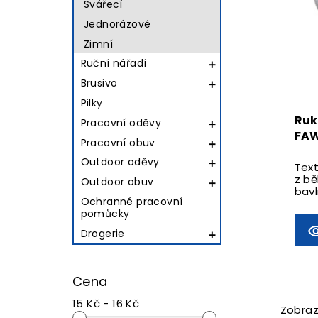
Svářecí
Jednorázové
Zimní
Ruční nářadí

Brusivo

Pilky
Ruk
Pracovní oděvy

FA
Pracovní obuv

Outdoor oděvy

Text
z b
Outdoor obuv

bavl
Ochranné pracovní
stři
pomůcky
Drogerie

Cena
15 Kč - 16 Kč
Zobraze