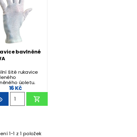
avice bavlněné
WA
ilní šité rukavice
ěleného
něného úpletu,
16 Kč
h fourchette.
ní 1-1 z 1 položek