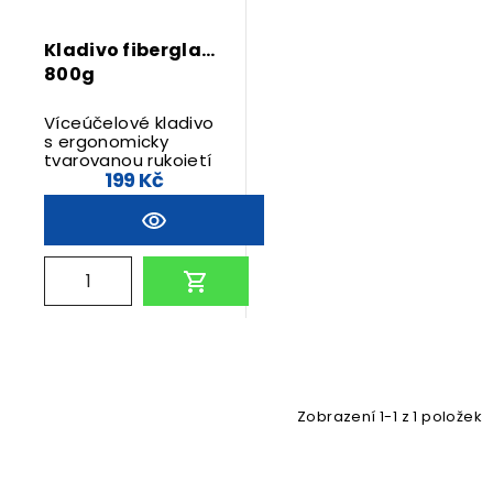
Kladivo fiberglass
800g
Víceúčelové kladivo
s ergonomicky
tvarovanou rukojetí
199 Kč
ze sklolaminátu.
Zobrazení 1-1 z 1 položek