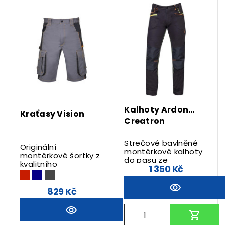
materiál:
98% bavlna, 2% elastan, g
Splňuje požadavky Oeko-Te
Kalhoty Ardon
Kraťasy Vision
Creatron
Strečové bavlněné
Originální
montérkové kalhoty
montérkové šortky z
do pasu ze
kvalitního
1 350 Kč
speciálního
směsového
materiálu
materiálu.
Amalytton®.
829 Kč
REFLEXNÍ PRVKY - Ano
POHLAVÍ - Pánské
SVRCHNÍ MATERIÁL -
Bavlna / Elastan