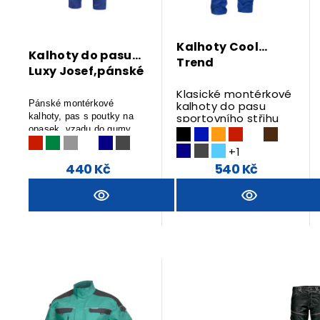
Kalhoty Cool
Kalhoty do pasu
Trend
Luxy Josef,pánské
Klasické montérkové
Pánské montérkové
kalhoty do pasu
kalhoty, pas s poutky na
sportovního střihu
zapínání na zip.
opasek, vzadu do gumy.
+1
440 Kč
540 Kč