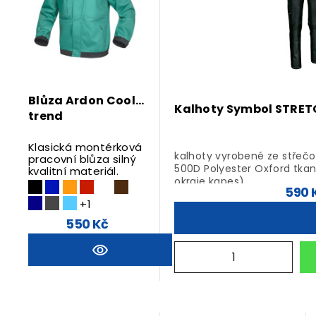
Blůza Ardon Cool
Kalhoty Symbol STRET
trend
Klasická montérková
kalhoty vyrobené ze střeč
pracovní blůza silný
500D Polyester Oxford tkan
kvalitní materiál.
okraje kapes),
590 
pevné a pohodlné, neomez
+1
střih,
550 Kč
zapínání na zip a knoflík, k
2 přední kapsy, 2 prostorné
klopami se zapínáním na s
pravítko, zadní kapsa,
tvarovaná kolena a elastic
zvýšení pohodlí,
reflexní doplňky, trojité švy