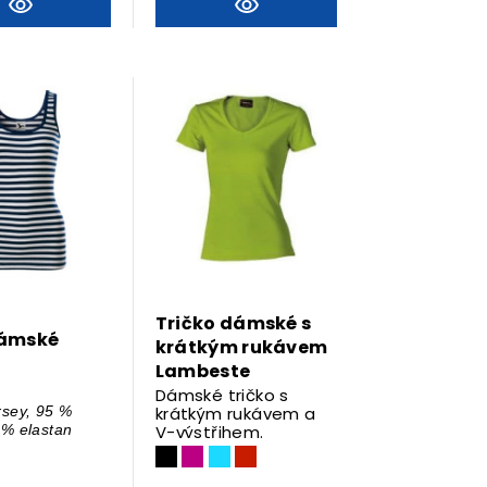
Tričko dámské s
dámské
krátkým rukávem
Lambeste
Dámské tričko s
rsey, 95 %
krátkým rukávem a
 % elastan
V-výstřihem.