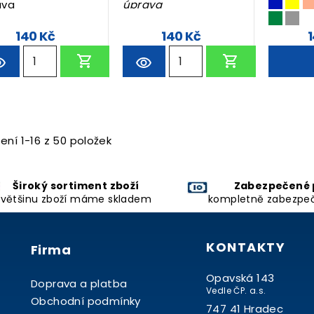
ava
úprava
140 Kč
140 Kč
1
ení 1-16 z 50 položek
Široký sortiment zboží
Zabezpečené 
většinu zboží máme skladem
kompletně zabezpe
KONTAKTY
Firma
Opavská 143
Doprava a platba
Vedle ČP. a.s.
Obchodní podmínky
747 41 Hradec