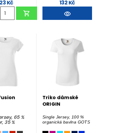
123 Kč
132 Kč
Fusion
Triko dámské
ORIGIN
ersey, 65 %
Single Jersey, 100 %
r, 35 %
organická bavlna GOTS