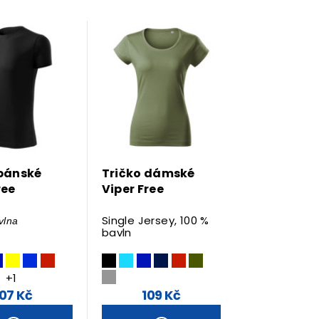
 pánské
Tričko dámské
ree
Viper Free
Single Jersey, 100 %
vlna
bavln
+1
107 Kč
109 Kč