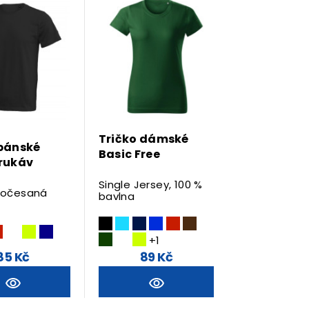
Tričko dámské
 pánské
Basic Free
 rukáv
Single Jersey, 100 %
ločesaná
bavlna
+1
85 Kč
89 Kč