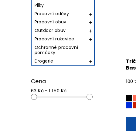
Pilky
Pracovní oděvy

Pracovní obuv

Outdoor obuv

Pracovní rukavice

Ochranné pracovní
pomůcky
Tri
Drogerie

Bas
Cena
100
63 Kč - 1 150 Kč