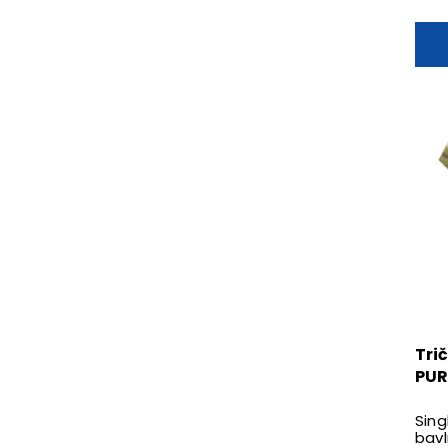
Tri
PUR
Sing
bavl