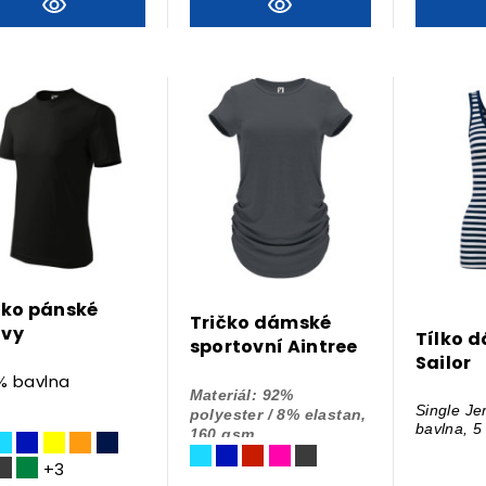
čko pánské
Tričko dámské
vy
Tílko 
sportovní Aintree
Sailor
 % bavlna
Materiál: 92%
Single Je
polyester / 8% elastan,
bavlna, 5
160 gsm.
+3