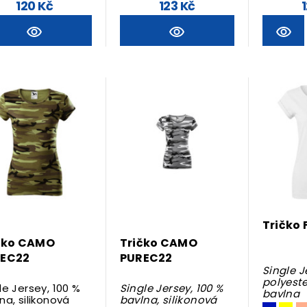
120 Kč
123 Kč
Tričko 
čko CAMO
Tričko CAMO
EC22
PUREC22
Single J
polyeste
le Jersey, 100 %
Single Jersey, 100 %
bavlna
na, silikonová
bavlna, silikonová