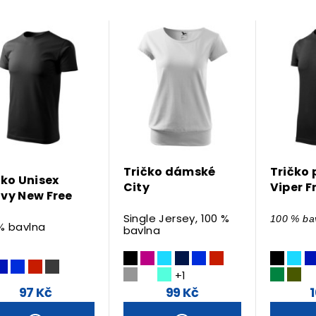
Tričko dámské
Tričko
čko Unisex
City
Viper F
vy New Free
Single Jersey, 100 %
100 % ba
% bavlna
bavlna
+1
97 Kč
99 Kč