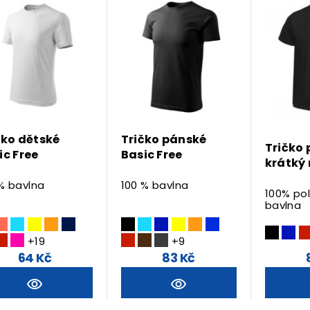
čko dětské
Tričko pánské
Tričko
ic Free
Basic Free
krátký
 % bavlna
100 % bavlna
100% po
bavlna
+19
+9
64 Kč
83 Kč