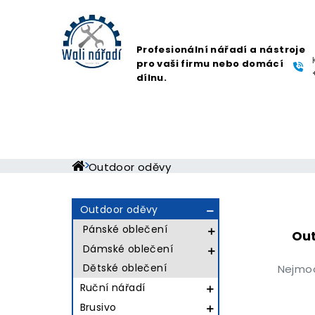
Profesionální nářadí a nástroje
pro vaši firmu nebo domácí
dílnu.
Outdoor oděvy
Outdoor oděvy

Pánské oblečení

Ou
Dámské oblečení

Dětské oblečení
Nejmod
Ruční nářadí

Brusivo
