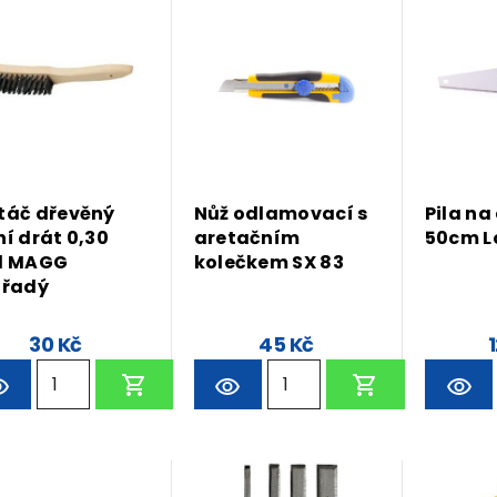
táč dřevěný
Nůž odlamovací s
Pila na
ní drát 0,30
aretačním
50cm L
l MAGG
kolečkem SX 83
iřadý
30 Kč
45 Kč