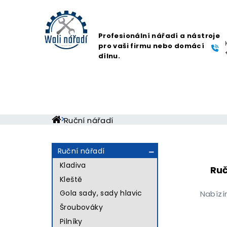
Profesionální nářadí a nástroje
pro vaši firmu nebo domácí
dílnu.
Ruční nářadí
Ruční nářadí

Kladiva
Ruč
Kleště
Gola sady, sady hlavic
Nabízím
Šroubováky
Pilníky