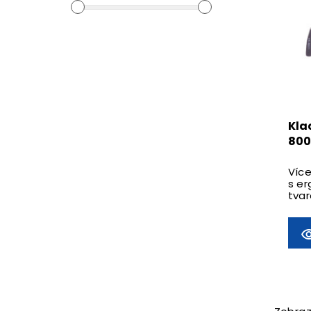
Kla
80
Více
s e
tvar
ze s