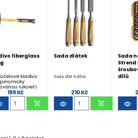
divo fiberglass
Sada dlátek
Sada n
0g
Strend 
šroubo
dílů
účelové kladivo
Sada dlát 4 dílná
rgonomicky
ovanou rukojetí
199 Kč
210 Kč
klolaminátu.