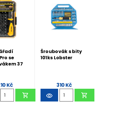
ářadí
Šroubovák s bity
Pro se
101ks Lobster
vákem 37
210 Kč
310 Kč