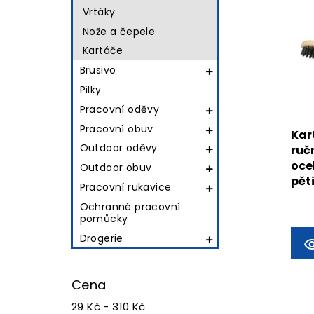
Vrtáky
Nože a čepele
Kartáče
Brusivo

Pilky
Pracovní oděvy

Pracovní obuv

Kar
Outdoor oděvy
ruč

oce
Outdoor obuv

pět
Pracovní rukavice

Ochranné pracovní
pomůcky
Drogerie

Cena
29 Kč - 310 Kč