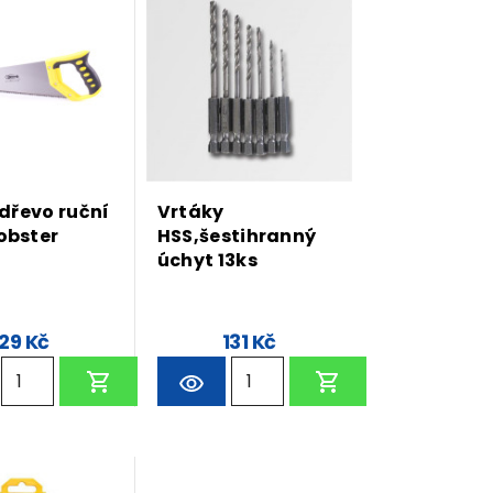
 dřevo ruční
Vrtáky
obster
HSS,šestihranný
úchyt 13ks
129 Kč
131 Kč