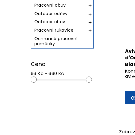
Pracovní obuv

Outdoor oděvy

Outdoor obuv

Pracovní rukavice

Ochranné pracovní
pomůcky
Avi
d'O
Cena
Bia
Kon
66 Kč - 660 Kč
aviv
Zobraz