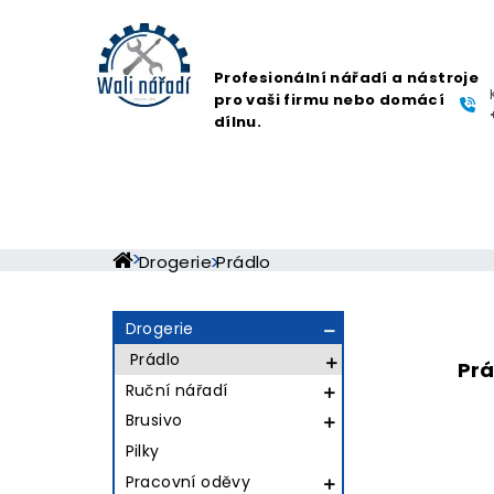
Profesionální nářadí a nástroje
pro vaši firmu nebo domácí
dílnu.
Drogerie
Prádlo
Drogerie

Prádlo

Prá
Ruční nářadí

Brusivo

Pilky
Pracovní oděvy
