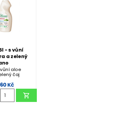
l - s vůní
ra a zelený
eano
 vůní aloe
elený čaj
60 Kč