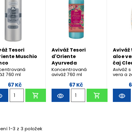
váž Tesori
Aviváž Tesori
Aviváž 5
riente Muschio
d'Oriente
aloe ve
nco
Ayurveda
čaj Cl
centrovaná
Koncentrovaná
Aviváž s
áž 760 ml
aviváž 760 ml
vera a z
67 Kč
67 Kč
6
ení 1-3 z 3 položek