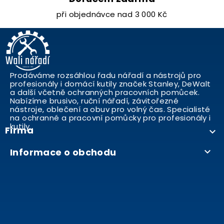
při objednávce nad 3 000 Kč
Prodáváme rozsáhlou řadu nářadí a nástrojů pro
profesionály i domácí kutily značek Stanley, DeWalt
a další včetně ochranných pracovních pomůcek.
Nabízíme brusivo, ruční nářadí, závitořezné
nástroje, oblečení a obuv pro volný čas. Specialisté
na ochranné a pracovní pomůcky pro profesionály i
kutily..
Firma

Informace o obchodu
