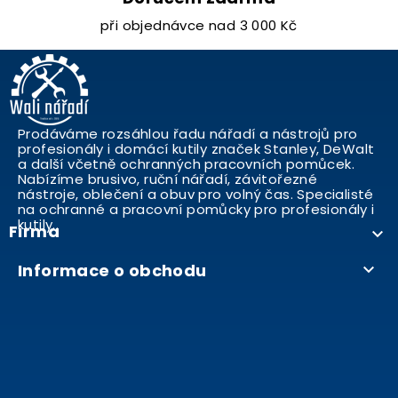
při objednávce nad 3 000 Kč
Prodáváme rozsáhlou řadu nářadí a nástrojů pro
profesionály i domácí kutily značek Stanley, DeWalt
a další včetně ochranných pracovních pomůcek.
Nabízíme brusivo, ruční nářadí, závitořezné
nástroje, oblečení a obuv pro volný čas. Specialisté
na ochranné a pracovní pomůcky pro profesionály i
kutily..
Firma

Informace o obchodu
