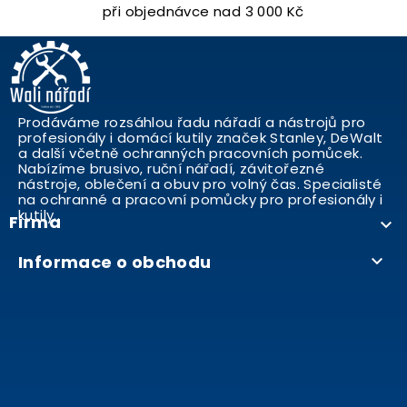
při objednávce nad 3 000 Kč
Prodáváme rozsáhlou řadu nářadí a nástrojů pro
profesionály i domácí kutily značek Stanley, DeWalt
a další včetně ochranných pracovních pomůcek.
Nabízíme brusivo, ruční nářadí, závitořezné
nástroje, oblečení a obuv pro volný čas. Specialisté
na ochranné a pracovní pomůcky pro profesionály i
kutily..
Firma

Informace o obchodu
