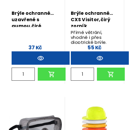
Brýle ochranné
Brýle ochranné
uzavřené s
CXS Visitor,čirý
gumou,čiré
zorník
Lobster
Přímé větrání,
vhodné i přes
dioptrické brýle.
37 Kč
55 Kč
Vhodné pro
návštěvy, brigádníky.