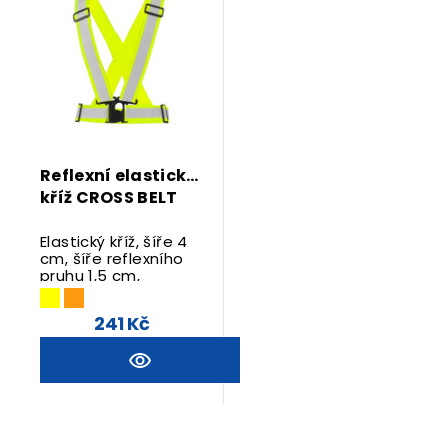
Reflexní elastický
kříž CROSS BELT
Elastický kříž, šíře 4
cm, šíře reflexního
pruhu 1,5 cm,
nastavitelná šířka i
délka pásů, zapínání
241 Kč
na přezku