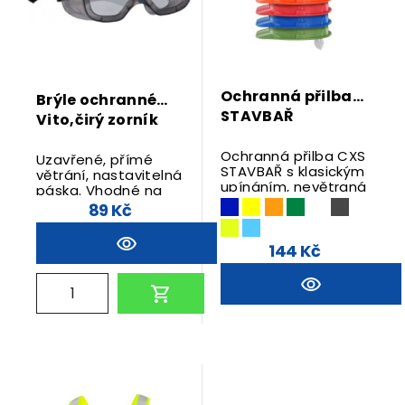
Ochranná přilba
Brýle ochranné
STAVBAŘ
Vito,čirý zorník
Ochranná přilba CXS
Uzavřené, přímé
STAVBAŘ s klasickým
větrání, nastavitelná
upínáním, nevětraná
páska. Vhodné na
s elektroizolací do
vrtání, broušení
89 Kč
440 Vac. Velikost
55-62 cm.
144 Kč