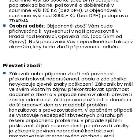
poplatek za balné, poštovné a doběrečné v
souhrnné výši 120 Kč (bez DPH). U Objednávek v
souhrnné výši nad 3000,- Kč (bez DPH) je doprava
ZDARMA
Osobní odběr:
Objednané zboží Vám bude
přichystáno k vyzvednutí v naší provozovně v
Hradci nad Moravicí, Opavská 143, (cca 5 km od
Opavy). Naši pracovníci Vás neprodleně kontaktují v
okamžiku, kdy bude zboží připraveno k odběru.
Převzetí zboží:
Zákazník nebo příjemce zboží má povinnost
překontrolovat neporušenost obalu a zda zásilka
nevykazuje zjevné znaky poškození. Zákazník by měl
ve svém vlastním zájmu překontrolovat správnost
dodaného zboží a v případě nesrovnalostí převzetí
zásilky odmítnout, či dopravce požádat o doručení
další pracovní den a v mezidobí problém
konzultovat s provozovatelem. V opačném případě
se vystavuje nebezpečí zbytečných průtahu při
řešení případného problému. V případě zjištění
poškození, či jiné nesrovnalosti po převzetí zásilky,
je zákazník povinen neprodleně kontaktovat
provozovatele internetového obchodu Wali