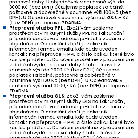
pracovní doby. U objednávek v souhrnné výši do
3000 Kč (bez DPH) účtujeme poplatek za balné,
poštovné a doběrečné v souhrnné výši 100 Kč (bez
DPH). U Objednávek v souhrnné výši nad 3000,- Kč
(bez DPH) je doprava ZDARMA
Přepravní služba PPL:
Zboží Vám zašleme
prostřednictvím kurýrní služby PPL na fakturační,
případně doručovací adresu, je-li tato zadána v
objednávce. O odeslání zboží je zákazník
informován formou emailu, kde bude uveden
kontakt na přepravce – PPL a číslo balíku, které bylo
zásilce přiděleno. Doručení proběhne v pracovní dny
v době obvyklé pracovní doby. U objednávek v
souhrnné výši do 3000 Kč (bez DPH) účtujeme
poplatek za balné, poštovné a doběrečné v
souhrnné výši 120 Kč (bez DPH). U Objednávek v
souhrnné výši nad 3000,- Kč (bez DPH) je doprava
ZDARMA
Přepravní služba GLS
: Zboží Vám zašleme
prostřednictvím kurýrní služby GLS na fakturační,
případně doručovací adresu, je-li tato zadána v
objednávce. O odeslání zboží je zákazník
informován formou emailu, kde bude uveden
kontakt na přepravce – PPL a číslo balíku, které bylo
zásilce přiděleno. Doručení proběhne v pracovní dny
v době obvyklé pracovní doby. U objednávek v
souhrnné výši do 3000 Kč (bez DPH) účtujeme