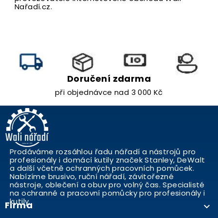
Nařadí.cz.
Doručení zdarma
při objednávce nad 3 000 Kč
Prodáváme rozsáhlou řadu nářadí a nástrojů pro
profesionály i domácí kutily značek Stanley, DeWalt
a další včetně ochranných pracovních pomůcek.
Nabízíme brusivo, ruční nářadí, závitořezné
nástroje, oblečení a obuv pro volný čas. Specialisté
na ochranné a pracovní pomůcky pro profesionály i
kutily..
Firma
