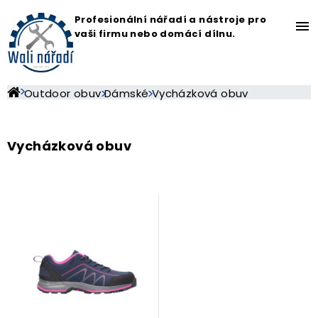
Profesionální nářadí a nástroje pro
menu
vaši firmu nebo domácí dílnu.
Outdoor obuv
Dámské
Vycházková obuv
Vycházková obuv