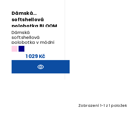
Dámská
softshellová
polobotka BLOOM
Dámská
softshellová
polobotka v módní
barevné kombinaci
1 029 Kč
Zobrazení 1-1 z 1 položek