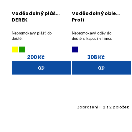
Voděodolný plášť
Voděodolný oblek
DEREK
Profi
Nepromokavý plášť do
Nepromokavý oděv do
deště.
deště s kapucí v límci.
Dostupnost na dotaz.
200 Kč
308 Kč
Zobrazení 1-2 z 2 položek