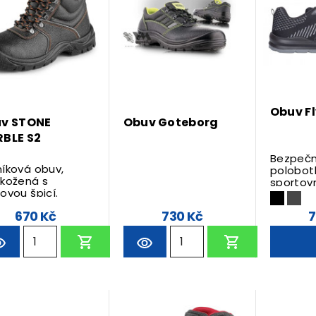
Obuv Fl
v STONE
Obuv Goteborg
BLE S2
Bezpečn
íková obuv,
polobot
okožená s
sportov
ovou špicí.
670 Kč
730 Kč
7