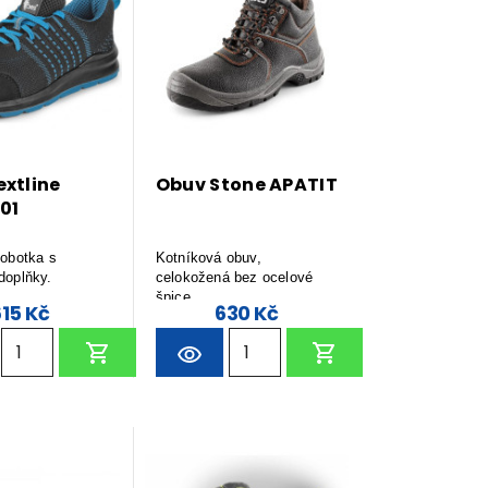
xtline
Obuv Stone APATIT
01
lobotka s
Kotníková obuv,
 doplňky.
celokožená bez ocelové
špice.
615 Kč
630 Kč