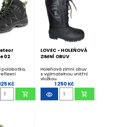
eteor
LOVEC - HOLEŇOVÁ
e 02
ZIMNÍ OBUV
í polobotka,
Holeňová zimní obuv
reflexní
s vyjímatelnou vnitřní
vložkou.
 125 Kč
1 250 Kč