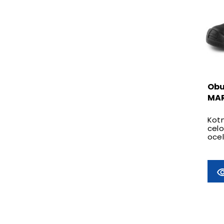
Obu
MAR
Kotn
cel
ocel