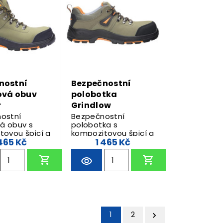
nostní
Bezpečnostní
ová obuv
polobotka
r
Grindlow
ostní
Bezpečnostní
vá obuv s
polobotka s
tovou špicí a
kompozitovou špicí a
 465 Kč
1 465 Kč
u flexibilní
kevlarovou flexibilní
 ochrana
stélkou.
opu.
BARVA: Khaki
POHLAVÍ: Unisex
SVRCHNÍ MATERIÁL:
Kůže
1
2
