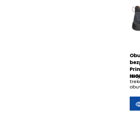
Ob
bez
Pri
HIG
Bez
trek
obu
špicí