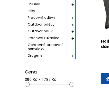
Brusivo

Pilky
Pracovní oděvy

Outdoor oděvy

Outdoor obuv

Pracovní rukavice

Hol
Ochranné pracovní
dá
pomůcky
Drogerie

Cena
390 Kč - 1 787 Kč