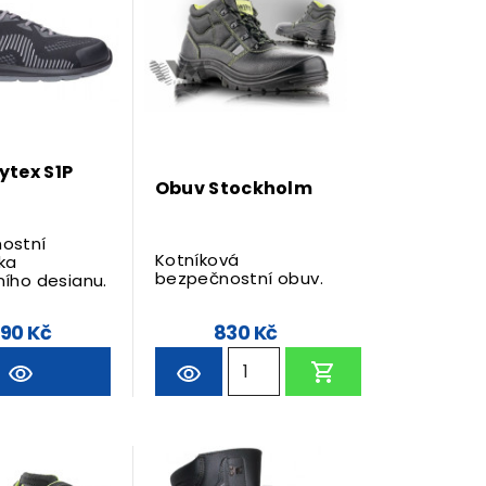
ytex S1P
Obuv Stockholm
ostní
Kotníková
ka
bezpečnostní obuv.
ního designu.
90 Kč
830 Kč