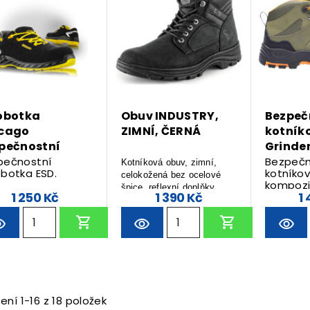
obotka
Obuv INDUSTRY,
Bezpeč
cago
ZIMNÍ, ČERNÁ
kotník
pečnostní
Grinde
pečnostní
Bezpečn
Kotníková obuv, zimní,
obotka ESD.
kotníko
celokožená bez ocelové
kompozi
špice, reflexní doplňky.
1 250 Kč
1 390 Kč
1
kevlarovo
stélkou,
proti ok
ení 1-16 z 18 položek