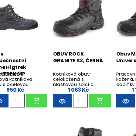
uv
OBUV ROCK
Obuv M
pečnostní
GRANITE S3, ČERNÁ
Univers
me Higtrek
HTREK S1P
pečnostní
Kotníková obuv,
Pracovn
ová kotníková
celokožená s
kožená, 
v s ocelovou
plastovou špicí a
doplňky.
950 Kč
1 063 Kč
1
.
kevlarovou stélkou.