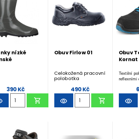
ínky nízké
Obuv Firlow 01
Obuv Te
mské
Kornat 
Celokožená pracovní
Textilní po
polobotka
reflexními
390 Kč
490 Kč