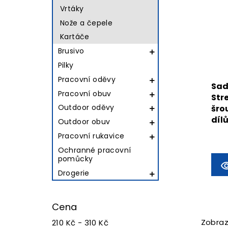
Vrtáky
Nože a čepele
Kartáče
Brusivo

Pilky
Pracovní oděvy

Sad
Pracovní obuv

Str
Outdoor oděvy
šro

díl
Outdoor obuv

Pracovní rukavice

Ochranné pracovní
pomůcky
Drogerie

Cena
Zobraz
210 Kč - 310 Kč