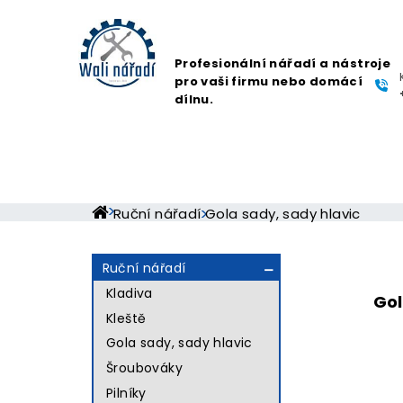
Profesionální nářadí a nástroje
pro vaši firmu nebo domácí
dílnu.
Ruční nářadí
Gola sady, sady hlavic
Ruční nářadí

Kladiva
Gol
Kleště
Gola sady, sady hlavic
Šroubováky
Pilníky