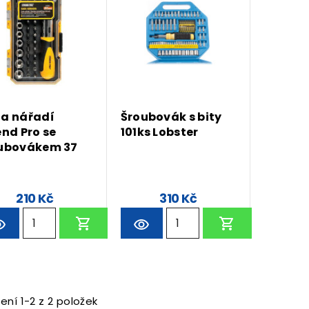
a nářadí
Šroubovák s bity
end Pro se
101ks Lobster
ubovákem 37
ů
210 Kč
310 Kč
ení 1-2 z 2 položek