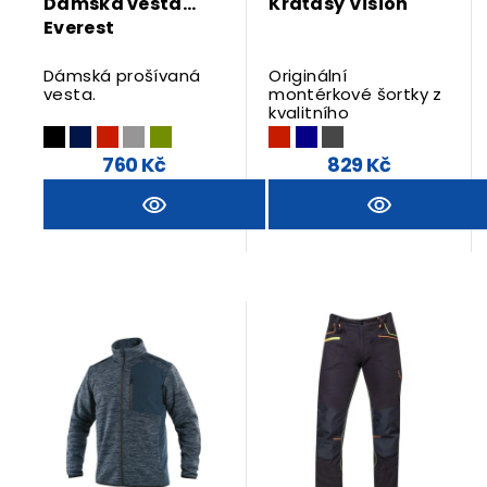
Dámská vesta
Kraťasy Vision
Everest
Dámská prošívaná
Originální
vesta.
montérkové šortky z
kvalitního
směsového
materiálu.
760 Kč
829 Kč