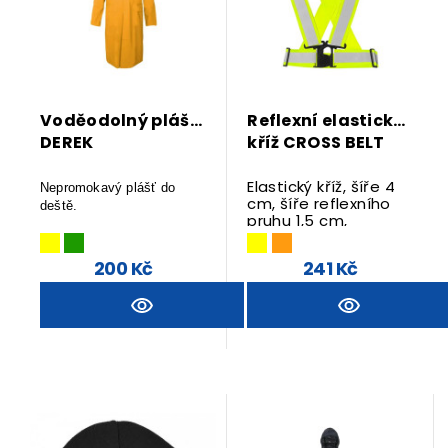
Voděodolný plášť
Reflexní elastický
DEREK
kříž CROSS BELT
Elastický kříž, šíře 4
Nepromokavý plášť do
cm, šíře reflexního
deště.
pruhu 1,5 cm,
Dostupnost na dotaz.
nastavitelná šířka i
délka pásů, zapínání
200 Kč
241 Kč
na přezku