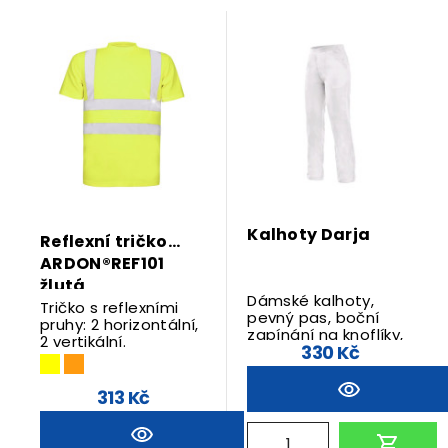
Kalhoty Darja
Reflexní tričko
ARDON®REF101
žlutá
Dámské kalhoty,
Tričko s reflexními
pevný pas, boční
pruhy: 2 horizontální,
zapínání na knoflíky,
2 vertikální.
330 Kč
2 přední kapsy.
313 Kč