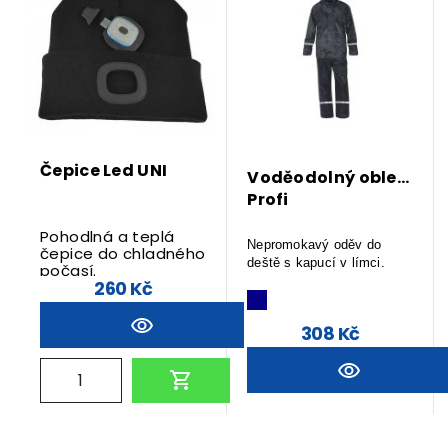
Čepice Led UNI
Voděodolný oblek
Profi
Pohodlná a teplá
Nepromokavý oděv do
čepice do chladného
deště s kapucí v límci.
počasí.
260 Kč
308 Kč