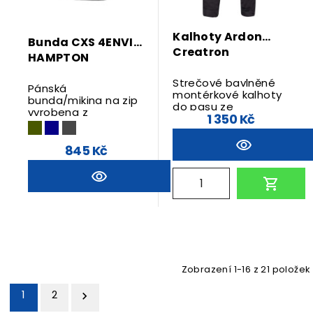
Kalhoty Ardon
Bunda CXS 4ENVI
Creatron
HAMPTON
Strečové bavlněné
Pánská
montérkové kalhoty
bunda/mikina na zip
do pasu ze
vyrobena z
1 350 Kč
speciálního
kombinace
materiálu
recyklovaných
Amalytton®.
materiálů.
845 Kč
REFLEXNÍ PRVKY - Ano
POHLAVÍ - Pánské
SVRCHNÍ MATERIÁL -
Bavlna / Elastan
VELIKOST 46 - 64
Zobrazení 1-16 z 21 položek
1
2
