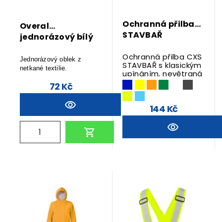
Ochranná přilba
Overal
STAVBAŘ
jednorázový bílý
Ochranná přilba CXS
Jednorázový oblek z
STAVBAŘ s klasickým
netkané textilie.
upínáním, nevětraná
s elektroizolací do
72 Kč
440 Vac. Velikost
55-62 cm.
144 Kč