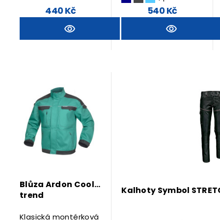
440 Kč
540 Kč
Blůza Ardon Cool
Kalhoty Symbol STRET
trend
Klasická montérková