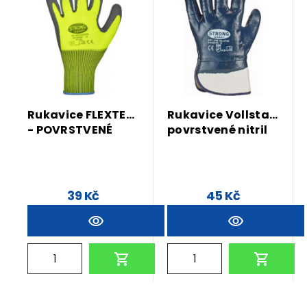
Rukavice FLEXTER
Rukavice Vollstar
- POVRSTVENÉ
povrstvené nitril
39 Kč
45 Kč