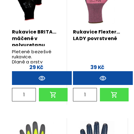
Rukavice BRITA
Rukavice Flexter
máčené v
LADY povrstvené
polyuretanu
Pletené bezešvé
rukavice.
Dlaně a prsty
29 Kč
39 Kč
povrstveny
polyuretanem.
Pružná manžeta.