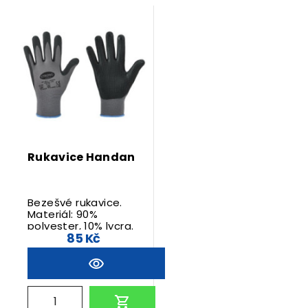
Rukavice Handan
Bezešvé rukavice.
Materiál: 90%
polyester, 10% lycra.
85 Kč
Polomáčené v
černém pěnovém
nitrilu s terčíky.