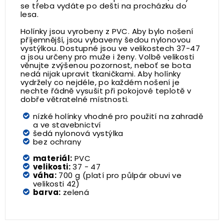
se třeba vydáte po dešti na procházku do
lesa.
Holínky jsou vyrobeny z PVC. Aby bylo nošení
příjemnější, jsou vybaveny šedou nylonovou
vystýlkou. Dostupné jsou ve velikostech 37-47
a jsou určeny pro muže i ženy. Volbě velikosti
věnujte zvýšenou pozornost, neboť se bota
nedá nijak upravit tkaničkami. Aby holínky
vydržely co nejdéle, po každém nošení je
nechte řádně vysušit při pokojové teplotě v
dobře větratelné místnosti.
nízké holínky vhodné pro použití na zahradě
a ve stavebnictví
šedá nylonová vystýlka
bez ochrany
materiál:
PVC
velikosti:
37 - 47
váha:
700 g (platí pro půlpár obuvi ve
velikosti 42)
barva:
zelená