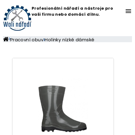
Profesionální nářadí a nástroje pro
menu
vaši firmu nebo domácí dílnu.
Pracovní obuv
Holínky nízké dámské