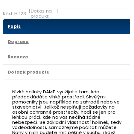
|
Dotaz na
|
Kód:
H1123
produkt
Popis
Doprava
Recenze
Dotaz k produktu
Nízké holínky DAMP využijete tam, kde
předpokládáte vlhké prostředí. Skvělými
pomocníky jsou například na zahradě nebo ve
stavebnictví. Jelikož nesplňují požadavky na
osobní ochranné prostředky, hodí se jen pro
lehkou práci, kde na vás nečíhá žádné
nebezpečí. Se základní vlastností holínek, tedy
voděodolností, samozřejmě počítat můžete.
Nohy v nich budete mít pěkně v suchu, i když