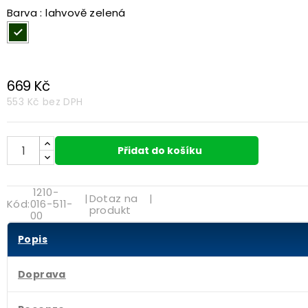
Barva : lahvově zelená
lahvově zelená
669 Kč
553 Kč
bez DPH
Přidat do košíku
1210-
|
Dotaz na
|
Kód:
016-511-
produkt
00
Popis
Doprava