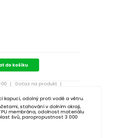
at do košíku
-00
|
Dotaz na produkt
|
 kapucí, odolný proti vodě a větru.
nžetami, stahování v dolním okraji,
, TPU membrána, odolnost materiálu
last švů, paropropustnost 3 000