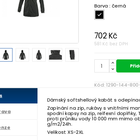
Barva : černá
černá
702 Kč

581 Kč
bez DPH
Přid
Kód:
1290-144-800
s
Dámský softshellový kabát s odepínací
Zapínání na zip, rukávy s vnitřními ma
rava
spodní kapsy na zip, relfexní doplňky
proti průniku vody 10 000 mm mimo ob
g/m2/24h.
enze
Velikost XS-2XL