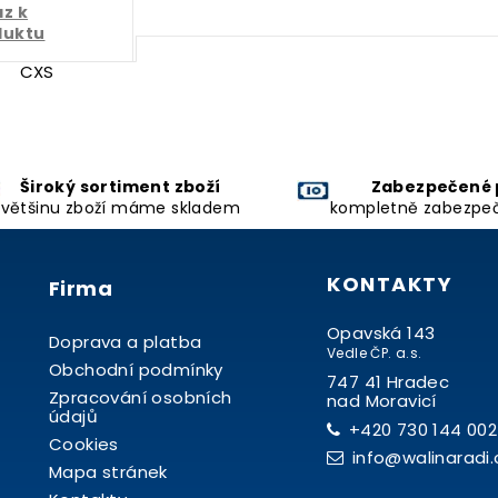
z k
duktu
CXS
Široký sortiment zboží
Zabezpečené 
většinu zboží máme skladem
kompletně zabezpe
KONTAKTY
Firma
Opavská 143
Doprava a platba
Vedle ČP. a.s.
Obchodní podmínky
747 41 Hradec
Zpracování osobních
nad Moravicí
údajů
+420 730 144 002
Cookies
info@walinaradi.
Mapa stránek