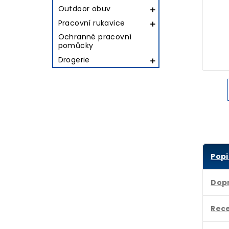
Outdoor obuv

Pracovní rukavice

Ochranné pracovní
pomůcky
Drogerie

Popi
Dop
Rec