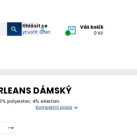
Přihlásit se
Váš košík
search
Vytvořit účet
0
0 Kč
RLEANS DÁMSKÝ
96% polyester, 4% elastan.

Kompletní popis