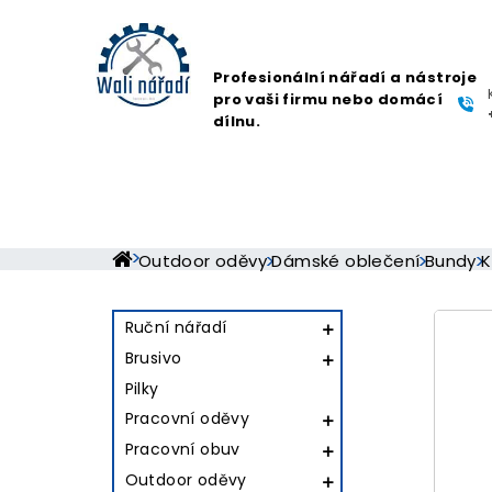
Profesionální nářadí a nástroje
pro vaši firmu nebo domácí
dílnu.
Outdoor oděvy
Dámské oblečení
Bundy
K
Ruční nářadí

Brusivo

Pilky
Pracovní oděvy

Pracovní obuv

Outdoor oděvy
