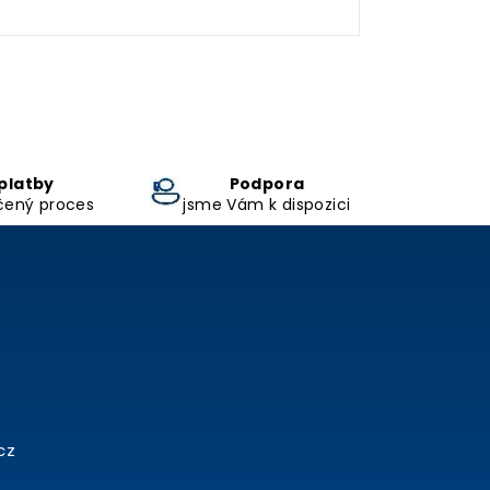
platby
Podpora
čený proces
jsme Vám k dispozici
cz