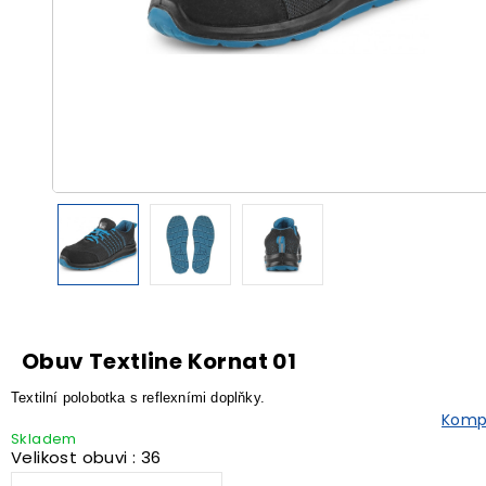
Obuv Textline Kornat 01
Textilní polobotka s reflexními doplňky.
Kompl
Skladem
Velikost obuvi : 36