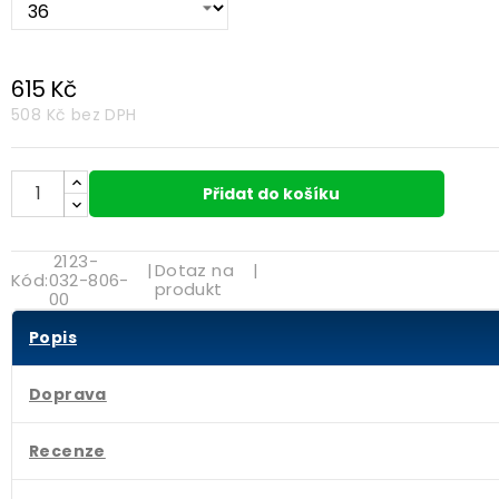
615 Kč
508 Kč
bez DPH
Přidat do košíku
2123-
|
Dotaz na
|
Kód:
032-806-
produkt
00
Popis
Doprava
Recenze