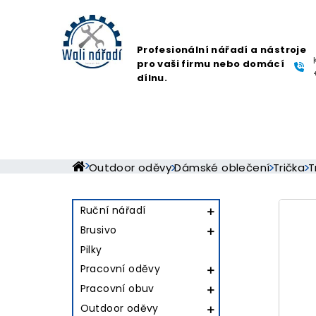
Profesionální nářadí a nástroje
pro vaši firmu nebo domácí
dílnu.
Outdoor oděvy
Dámské oblečení
Trička
T
Ruční nářadí

Brusivo

Pilky
Pracovní oděvy

Pracovní obuv

Outdoor oděvy
