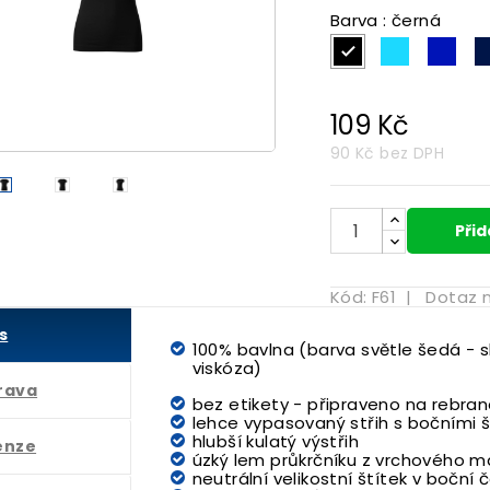
Barva : černá
černá
tyrkysov
tma
109 Kč

90 Kč
bez DPH
Přid
Kód:
F61
|
Dotaz 
s
100% bavlna (barva světle šedá - sl
viskóza)
rava
bez etikety - připraveno na rebran
lehce vypasovaný střih s bočními 
hlubší kulatý výstřih
enze
úzký lem průkrčníku z vrchového ma
neutrální velikostní štítek v boční 