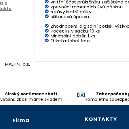
vnitřní část průkrčníku začištěna 
z k
zpevnění ramenních švů páskou
duktu
rukávy kratší délky
silikonová úprava
Zhodnocení:
digitální potisk, výšivk
Počet ks v sáčku:
10 ks
Minimální odběr:
1 ks
Etiketa:
label free
MALFINI, a.s.
Široký sortiment zboží
Zabezpečené 
většinu zboží máme skladem
kompletně zabezpe
KONTAKTY
Firma