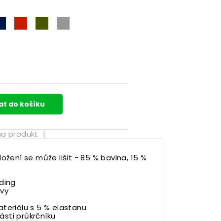
á
vě modrá
námořní modrá
červená
khaki
světle šedá
bílá
at do košíku
na produkt
|
ožení se může lišit - 85 % bavlna, 15 %
ding
švy
teriálu s 5 % elastanu
části průkrčníku