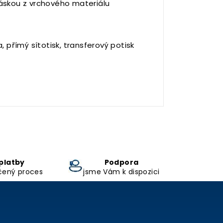
páskou z vrchového materiálu
a, přímý sítotisk, transferový potisk
platby
Podpora
čený proces
jsme Vám k dispozici