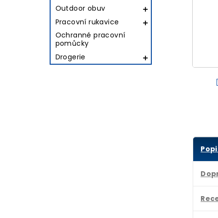
Outdoor obuv

Pracovní rukavice

Ochranné pracovní
pomůcky
Drogerie

Popi
Dop
Rec