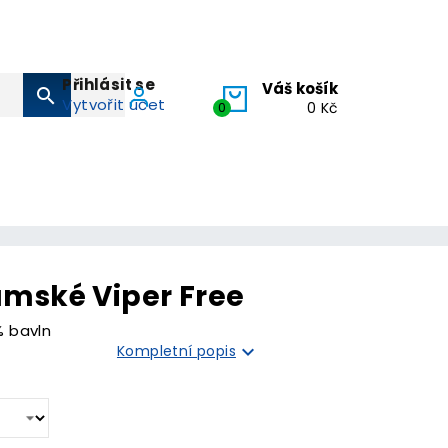
Přihlásit se
Váš košík
search
Vytvořit účet
0
0 Kč
ámské Viper Free
% bavln

Kompletní popis