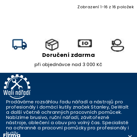
Zobrazení 1-16 z 16 položek
Doručení zdarma
při objednávce nad 3 000 Kč
Prodáváme rozsáhlou řadu nářadí a nástrojů pro
profesionály i domácí kutily značek Stanley, DeWalt
a další včetně ochranných pracovních pomůcek.
Nabízíme brusivo, ruční nářadí, závitořezné
nástroje, oblečení a obuv pro volný čas. Specialisté
na ochranné a pracovní pomůcky pro profesionály i
kutily..
Firma
