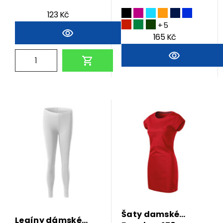
123 Kč
+5
165 Kč
Šaty damské
Legíny dámské