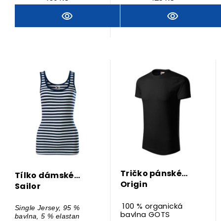
Tričko pánské
Tílko dámské
Origin
Sailor
100 % organická
Single Jersey, 95 %
bavlna GOTS
bavlna, 5 % elastan