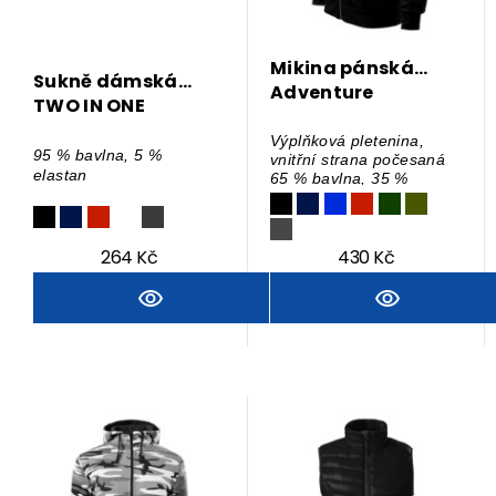
Mikina pánská
Sukně dámská
Adventure
TWO IN ONE
Výplňková pletenina,
95 % bavlna, 5 %
vnitřní strana počesaná
elastan
65 % bavlna, 35 %
polyester
264 Kč
430 Kč