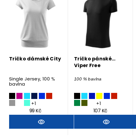
Tričko dámské City
Tričko pánské
Viper Free
Single Jersey, 100 %
100 % bavlna
bavlna
+1
+1
99 Kč
107 Kč