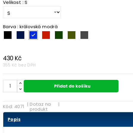
Velikost : S
Barva : královská modrá
černá
námořní modrá
královská modrá
červená
lahvově zelená
khaki
šedá
430 Kč
355 Kč
bez DPH
Přidat do košíku
|
Dotaz na
|
Kód:
4071
produkt
Popis