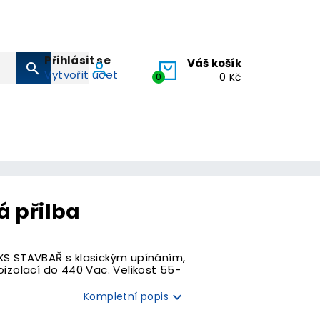
Přihlásit se
Váš košík
search
Vytvořit účet
0
0 Kč
 přilba
XS STAVBAŘ s klasickým upínáním,
oizolací do 440 Vac. Velikost 55-

Kompletní popis