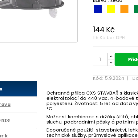
Barva : šedá
tmavě modrá
žlutá
ora
144 Kč

119 Kč
bez DPH
Přid
Kód:
5.9.2024
|
Do
s
Ochranná přilba CXS STAVBAŘ s klasic
elektroizolací do 440 Vac, 4-bodové 
polyesteru. Životnost: 5 let od data v
rava
°C.
Možnost kombinace s držáky štítů, obl
enze
sluchu, podbradními pásky a potními 
Doporučené použití: stavebnictví, leh
technické služby, průmyslové aplikace
z k