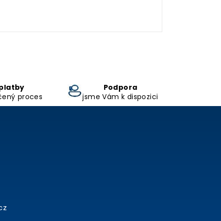
platby
Podpora
čený proces
jsme Vám k dispozici
cz