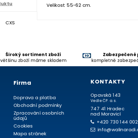
duktu
Velikost 55-62 cm.
CXS
Široký sortiment zboží
Zabezpečené 
většinu zboží máme skladem
kompletně zabezpe
KONTAKTY
Firma
Opavská 143
Doprava a platba
Vedle ČP. a.s.
Obchodní podmínky
747 41 Hradec
Zpracování osobních
nad Moravicí
údajů
+420 730 144 002
Cookies
info@walinaradi.
Mapa stránek