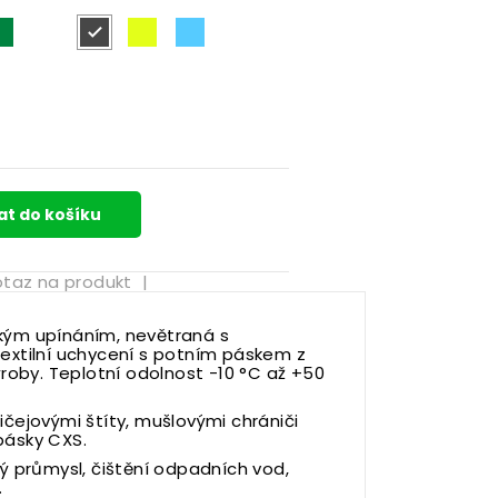
nžová
středně zelená
bílá
šedá
žlutá reflexní
světlá modrá
at do košíku
taz na produkt
|
kým upínáním, nevětraná s
textilní uchycení s potním páskem z
ýroby. Teplotní odolnost -10 °C až +50
ičejovými štíty, mušlovými chrániči
pásky CXS.
ký průmysl, čištění odpadních vod,
.