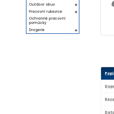
Outdoor obuv

Pracovní rukavice

Ochranné pracovní
pomůcky
Drogerie

Popi
Dop
Rec
Dota