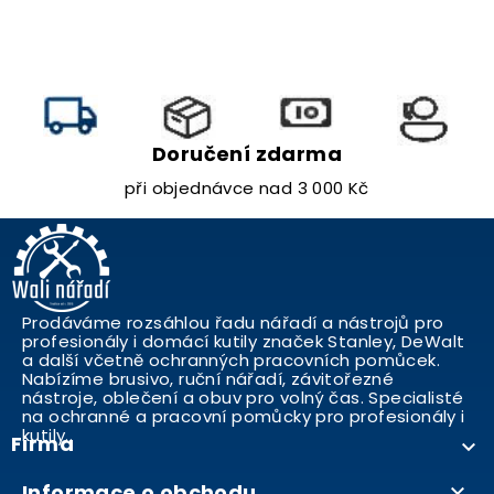
Doručení zdarma
při objednávce nad 3 000 Kč
Prodáváme rozsáhlou řadu nářadí a nástrojů pro
profesionály i domácí kutily značek Stanley, DeWalt
a další včetně ochranných pracovních pomůcek.
Nabízíme brusivo, ruční nářadí, závitořezné
nástroje, oblečení a obuv pro volný čas. Specialisté
na ochranné a pracovní pomůcky pro profesionály i
kutily..
Firma

Informace o obchodu
