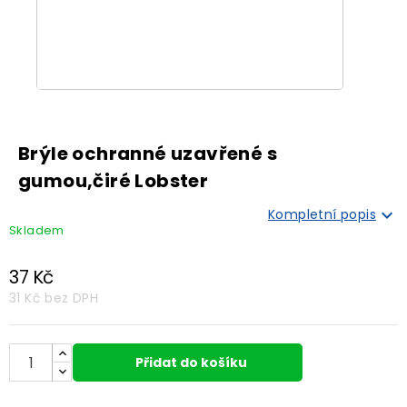
Brýle ochranné uzavřené s
gumou,čiré Lobster

Kompletní popis
Skladem
37 Kč
31 Kč
bez DPH
Přidat do košíku