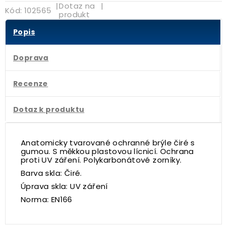
|
Dotaz na
|
Kód:
102565
produkt
Popis
Doprava
Recenze
Dotaz k produktu
Anatomicky tvarované ochranné brýle čiré s
gumou. S měkkou plastovou lícnicí. Ochrana
proti UV záření. Polykarbonátové zorníky.
Barva skla:
Čiré.
Úprava skla:
UV záření
Norma:
EN166