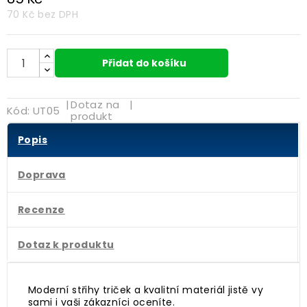
70 Kč
bez DPH
Přidat do košíku
|
Dotaz na
|
Kód:
UT05
produkt
Popis
Doprava
Recenze
Dotaz k produktu
Moderní střihy triček a kvalitní materiál jistě vy
sami i vaši zákazníci oceníte.