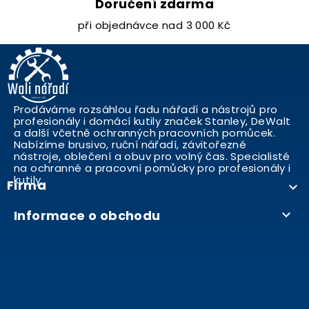
Doručení zdarma
při objednávce nad 3 000 Kč
Prodáváme rozsáhlou řadu nářadí a nástrojů pro
profesionály i domácí kutily značek Stanley, DeWalt
a další včetně ochranných pracovních pomůcek.
Nabízíme brusivo, ruční nářadí, závitořezné
nástroje, oblečení a obuv pro volný čas. Specialisté
na ochranné a pracovní pomůcky pro profesionály i
kutily..
Firma

Informace o obchodu
