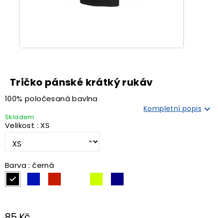
Tričko pánské krátký rukáv
100% poločesaná bavlna

Kompletní popis
Skladem
Velikost : XS
Barva : černá
černá
tmavě modrá
červená
bílá
limetková
modrá
85 Kč