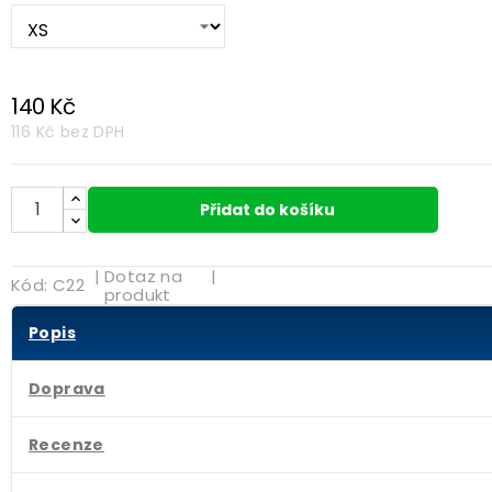
140 Kč
116 Kč
bez DPH
Přidat do košíku
|
Dotaz na
|
Kód:
C22
produkt
Popis
Doprava
Recenze