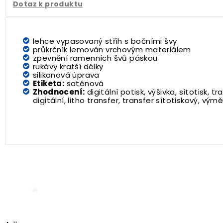
Dotaz k produktu
lehce vypasovaný střih s bočními švy
průkrčník lemován vrchovým materiálem
zpevnění ramenních švů páskou
rukávy kratší délky
silikonová úprava
Etiketa:
saténová
Zhodnocení:
digitální potisk, výšivka, sítotisk, tr
digitální, litho transfer, transfer sítotiskový, vým