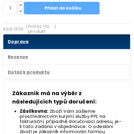
Přidat do košíku
|
Dotaz na
|
Kód:
0119
produkt
Doprava
Recenze
Dotaz k produktu
Zákazník má na výběr z
následujících typů doručení:
Zásilkovna:
Zboží Vám zašleme
prostřednictvím kurýrní služby PPL na
fakturační, případně doručovací adresu, je-
li tato zadána v objednávce. O odeslání
zboží je zákazník informován formou