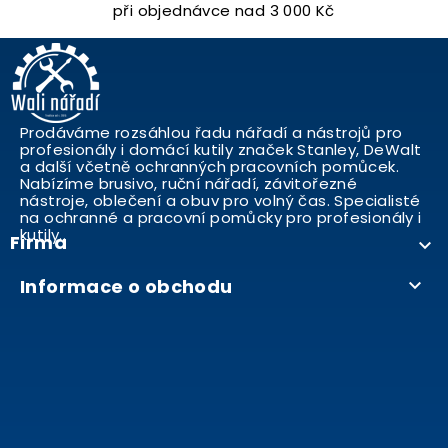
při objednávce nad 3 000 Kč
Prodáváme rozsáhlou řadu nářadí a nástrojů pro
profesionály i domácí kutily značek Stanley, DeWalt
a další včetně ochranných pracovních pomůcek.
Nabízíme brusivo, ruční nářadí, závitořezné
nástroje, oblečení a obuv pro volný čas. Specialisté
na ochranné a pracovní pomůcky pro profesionály i
kutily..
Firma

Informace o obchodu
