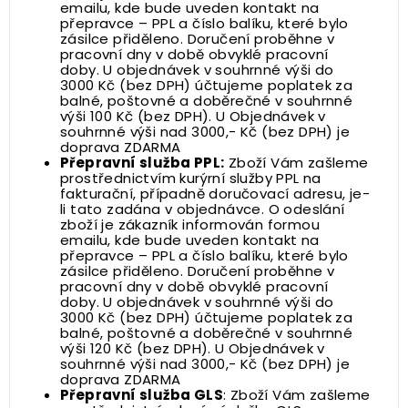
emailu, kde bude uveden kontakt na
přepravce – PPL a číslo balíku, které bylo
zásilce přiděleno. Doručení proběhne v
pracovní dny v době obvyklé pracovní
doby. U objednávek v souhrnné výši do
3000 Kč (bez DPH) účtujeme poplatek za
balné, poštovné a doběrečné v souhrnné
výši 100 Kč (bez DPH). U Objednávek v
souhrnné výši nad 3000,- Kč (bez DPH) je
doprava ZDARMA
Přepravní služba PPL:
Zboží Vám zašleme
prostřednictvím kurýrní služby PPL na
fakturační, případně doručovací adresu, je-
li tato zadána v objednávce. O odeslání
zboží je zákazník informován formou
emailu, kde bude uveden kontakt na
přepravce – PPL a číslo balíku, které bylo
zásilce přiděleno. Doručení proběhne v
pracovní dny v době obvyklé pracovní
doby. U objednávek v souhrnné výši do
3000 Kč (bez DPH) účtujeme poplatek za
balné, poštovné a doběrečné v souhrnné
výši 120 Kč (bez DPH). U Objednávek v
souhrnné výši nad 3000,- Kč (bez DPH) je
doprava ZDARMA
Přepravní služba GLS
: Zboží Vám zašleme