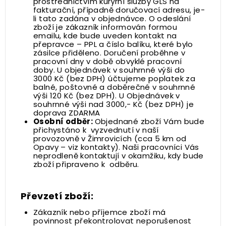
prostřednictvím kurýrní služby GLS na
fakturační, případně doručovací adresu, je-
li tato zadána v objednávce. O odeslání
zboží je zákazník informován formou
emailu, kde bude uveden kontakt na
přepravce – PPL a číslo balíku, které bylo
zásilce přiděleno. Doručení proběhne v
pracovní dny v době obvyklé pracovní
doby. U objednávek v souhrnné výši do
3000 Kč (bez DPH) účtujeme poplatek za
balné, poštovné a doběrečné v souhrnné
výši 120 Kč (bez DPH). U Objednávek v
souhrnné výši nad 3000,- Kč (bez DPH) je
doprava ZDARMA
Osobní odběr:
Objednané zboží Vám bude
přichystáno k vyzvednutí v naší
provozovně v Žimrovicích (cca 5 km od
Opavy – viz
kontakty
). Naši pracovníci Vás
neprodleně kontaktují v okamžiku, kdy bude
zboží připraveno k odběru.
Převzetí zboží:
Zákazník nebo příjemce zboží má
povinnost překontrolovat neporušenost