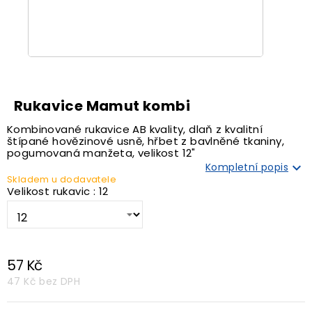
Rukavice Mamut kombi
Kombinované rukavice AB kvality, dlaň z kvalitní
štípané hovězinové usně, hřbet z bavlněné tkaniny,
pogumovaná manžeta, velikost 12"

Kompletní popis
Skladem u dodavatele
Velikost rukavic : 12
57 Kč
47 Kč
bez DPH