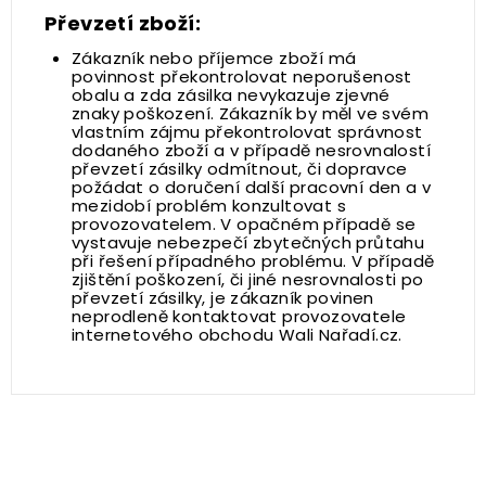
Převzetí zboží:
Zákazník nebo příjemce zboží má
povinnost překontrolovat neporušenost
obalu a zda zásilka nevykazuje zjevné
znaky poškození. Zákazník by měl ve svém
vlastním zájmu překontrolovat správnost
dodaného zboží a v případě nesrovnalostí
převzetí zásilky odmítnout, či dopravce
požádat o doručení další pracovní den a v
mezidobí problém konzultovat s
provozovatelem. V opačném případě se
vystavuje nebezpečí zbytečných průtahu
při řešení případného problému. V případě
zjištění poškození, či jiné nesrovnalosti po
převzetí zásilky, je zákazník povinen
neprodleně kontaktovat provozovatele
internetového obchodu Wali Nařadí.cz.