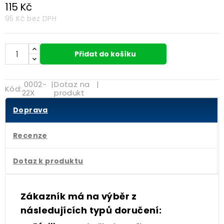
115 Kč
95 Kč
bez DPH
Přidat do košíku
0002-
|
Dotaz na
|
Kód:
22X
produkt
Doprava
Recenze
Dotaz k produktu
Zákazník má na výběr z
následujících typů doručení: