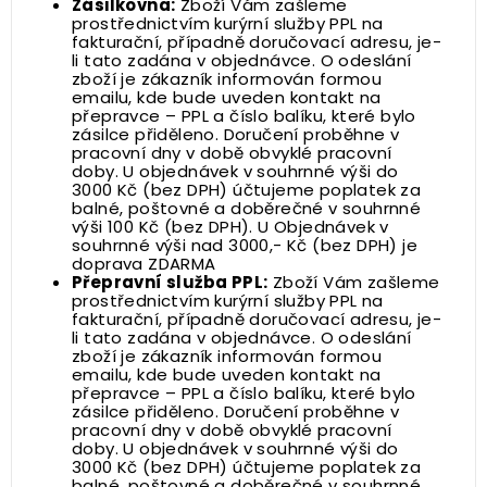
Zásilkovna:
Zboží Vám zašleme
prostřednictvím kurýrní služby PPL na
fakturační, případně doručovací adresu, je-
li tato zadána v objednávce. O odeslání
zboží je zákazník informován formou
emailu, kde bude uveden kontakt na
přepravce – PPL a číslo balíku, které bylo
zásilce přiděleno. Doručení proběhne v
pracovní dny v době obvyklé pracovní
doby. U objednávek v souhrnné výši do
3000 Kč (bez DPH) účtujeme poplatek za
balné, poštovné a doběrečné v souhrnné
výši 100 Kč (bez DPH). U Objednávek v
souhrnné výši nad 3000,- Kč (bez DPH) je
doprava ZDARMA
Přepravní služba PPL:
Zboží Vám zašleme
prostřednictvím kurýrní služby PPL na
fakturační, případně doručovací adresu, je-
li tato zadána v objednávce. O odeslání
zboží je zákazník informován formou
emailu, kde bude uveden kontakt na
přepravce – PPL a číslo balíku, které bylo
zásilce přiděleno. Doručení proběhne v
pracovní dny v době obvyklé pracovní
doby. U objednávek v souhrnné výši do
3000 Kč (bez DPH) účtujeme poplatek za
balné, poštovné a doběrečné v souhrnné