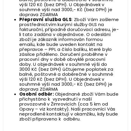
výši 120 Kč (bez DPH). U Objednávek v
souhrnné výši nad 3000,- Kč (bez DPH) je
doprava ZDARMA
Přepravní služba GLS
: Zboží Vám zašleme
prostřednictvím kurýrní služby GLS na
fakturační, případně doručovací adresu, je-
li tato zadána v objednávce. O odeslání
zboží je zákazník informován formou
emailu, kde bude uveden kontakt na
přepravce – PPL a číslo balíku, které bylo
zásilce přiděleno. Doručení proběhne v
pracovní dny v době obvyklé pracovní
doby. U objednávek v souhrnné výši do
3000 Kč (bez DPH) účtujeme poplatek za
balné, poštovné a doběrečné v souhrnné
výši 120 Kč (bez DPH). U Objednávek v
souhrnné výši nad 3000,- Kč (bez DPH) je
doprava ZDARMA
Osobní odběr:
Objednané zboží Vám bude
přichystáno k vyzvednutí v naší
provozovně v Žimrovicích (cca 5 km od
Opavy – viz
kontakty
). Naši pracovníci Vás
neprodleně kontaktují v okamžiku, kdy bude
zboží připraveno k odběru.