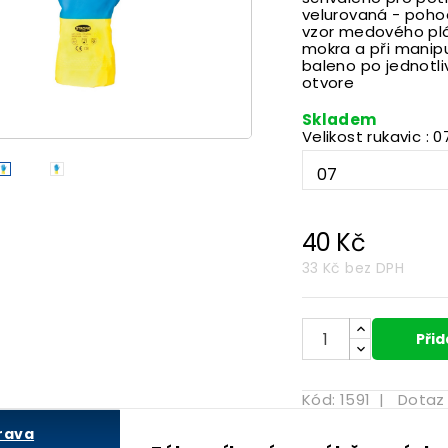
velurovaná - poho
vzor medového pl
mokra a při manipu
baleno po jednotli
otvore

Skladem
Velikost rukavic : 0
40 Kč
33 Kč
bez DPH
Přid
Kód:
1591
|
Dotaz
rava