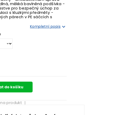
dlná, měkká bavlněná podšívka -
ástve pro bezpečný úchop za
laci s kluzkými předměty -
vých párech v PE sáčcích s

Kompletní popis
7
at do košíku
 na produkt
|