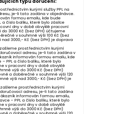
ujících typů doručení:
střednictvím kurýrní služby PPL na
resu, je-li tato zadána v objednávce.
rmován formou emailu, kde bude
 číslo balíku, které bylo zásilce
acovní dny v době obvyklé pracovní
ši do 3000 Kč (bez DPH) účtujeme
ěrečné v souhrnné výši 100 Kč (bez
i nad 3000,- Kč (bez DPH) je doprava
zašleme prostřednictvím kurýrní
 doručovací adresu, je-li tato zadána v
ákazník informován formou emailu, kde
 PPL a číslo balíku, které bylo
ne v pracovní dny v době obvyklé
hrnné výši do 3000 Kč (bez DPH)
vné a doběrečné v souhrnné výši 120
nné výši nad 3000,- Kč (bez DPH) je
 zašleme prostřednictvím kurýrní
 doručovací adresu, je-li tato zadána
 zákazník informován formou emailu,
ce – PPL a číslo balíku, které bylo
ne v pracovní dny v době obvyklé
hrnné výši do 3000 Kč (bez DPH)
vné a doběrečné v souhrnné výši 120