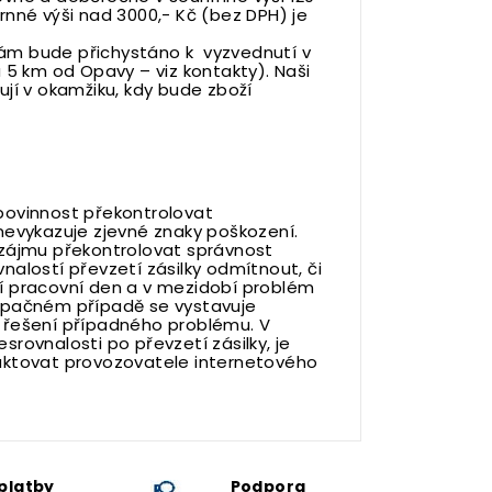
nné výši nad 3000,- Kč (bez DPH) je
ám bude přichystáno k vyzvednutí v
a 5 km od Opavy – viz
kontakty
). Naši
jí v okamžiku, kdy bude zboží
povinnost překontrolovat
nevykazuje zjevné znaky poškození.
 zájmu překontrolovat správnost
alostí převzetí zásilky odmítnout, či
í pracovní den a v mezidobí problém
opačném případě se vystavuje
 řešení případného problému. V
esrovnalosti po převzetí zásilky, je
aktovat provozovatele internetového
platby
Podpora