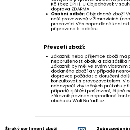
Kč (bez DPH). U Objednávek v souhr
doprava ZDARMA
Osobní odběr:
Objednané zboží V
naší provozovně v Žimrovicích (cc
pracovníci Vás neprodleně kontaktu
připraveno k odběru.
Převzetí zboží:
Zákazník nebo příjemce zboží má 
neporušenost obalu a zda zásilka 
Zákazník by měl ve svém vlastním
dodaného zboží a v případě nesrovn
dopravce požádat o doručení dalš
konzultovat s provozovatelem. V 
nebezpečí zbytečných průtahu při
případě zjištění poškození, či jiné n
zákazník povinen neprodleně kont
obchodu Wali Nařadí.cz.
Široký sortiment zboží
Zabezpečené 