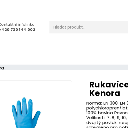
Kontaktní infolinka
+420 730 144 002
ra
Rukavic
Kenora
Norma: EN 388, EN 3
polychloropren/lat
100% bavlna Pevno
Velikosti: 7, 8, 9, 1
dvojitý povlak: ne
schváleno pro potr