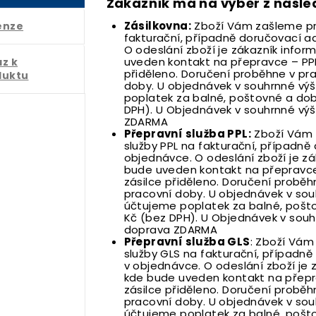
Zákazník má na výběr z násled
Zásilkovna:
Zboží Vám zašleme pro
enze
fakturační, případně doručovací ad
O odeslání zboží je zákazník info
uveden kontakt na přepravce – PPL a
z k
přiděleno. Doručení proběhne v pr
duktu
doby. U objednávek v souhrnné vý
poplatek za balné, poštovné a dob
DPH). U Objednávek v souhrnné výš
ZDARMA
Přepravní služba PPL:
Zboží Vám 
služby PPL na fakturační, případně
objednávce. O odeslání zboží je z
bude uveden kontakt na přepravce –
zásilce přiděleno. Doručení proběh
pracovní doby. U objednávek v sou
účtujeme poplatek za balné, pošto
Kč (bez DPH). U Objednávek v souhr
doprava ZDARMA
Přepravní služba GLS
: Zboží Vám
služby GLS na fakturační, případně
v objednávce. O odeslání zboží je
kde bude uveden kontakt na přeprav
zásilce přiděleno. Doručení proběh
pracovní doby. U objednávek v sou
účtujeme poplatek za balné, pošto