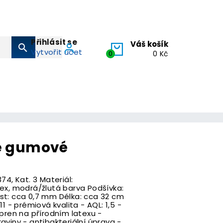
Přihlásit se
Váš košík
search
Vytvořit účet
0
0 Kč
e gumové
74, Kat. 3 Materiál:
ex, modrá/žlutá barva Podšívka:
st: cca 0,7 mm Délka: cca 32 cm
0, 11 - prémiová kvalita - AQL: 1,5 -
opren na přírodním latexu -
aviny - antibakteriální úprava -