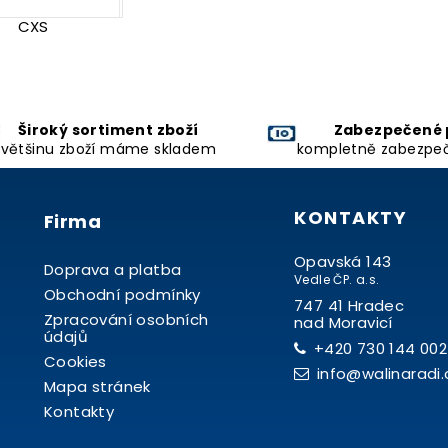
CXS
Široký sortiment zboží
Zabezpečené 
většinu zboží máme skladem
kompletně zabezpe
KONTAKTY
Firma
Opavská 143
Doprava a platba
Vedle ČP. a.s.
Obchodní podmínky
747 41 Hradec
Zpracování osobních
nad Moravicí
údajů
+420 730 144 002
Cookies
info@walinaradi.
Mapa stránek
Kontakty