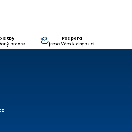
platby
Podpora
čený proces
jsme Vám k dispozici
cz