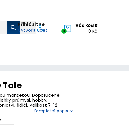
Přihlásit se
Váš košík
search
Vytvořit účet
0
0 Kč
 Tale
ovou manžetou. Doporučené
, lehký průmysl, hobby,
ictví, řidiči. Velikost 7-12

Kompletní popis
7