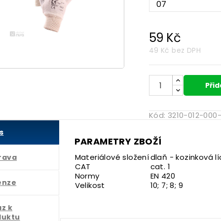
59 Kč
49 Kč
bez DPH

Přid
Kód:
3210-012-000
s
PARAMETRY ZBOŽÍ
Materiálové složení
dlaň - kozinková l
rava
CAT
cat. 1
Normy
EN 420
enze
Velikost
10; 7; 8; 9
z k
duktu