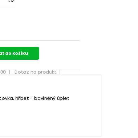
at do košíku
-00
|
Dotaz na produkt
|
ícovka, hřbet - bavlněný úplet