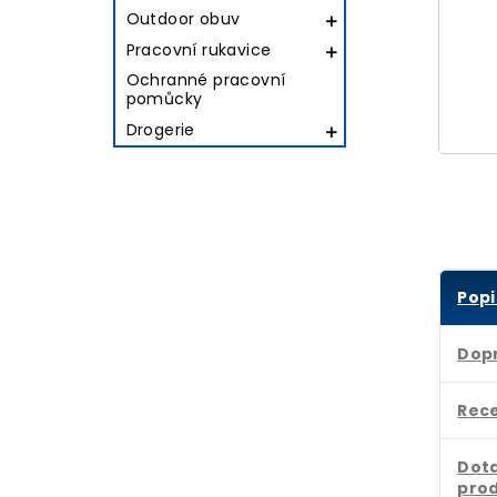
Outdoor obuv

Pracovní rukavice

Ochranné pracovní
pomůcky
Drogerie

Popi
Dop
Rec
Dota
pro