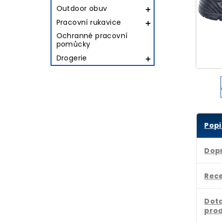
Outdoor obuv

Pracovní rukavice

Ochranné pracovní
pomůcky
Drogerie

Popi
Dop
Rec
Dota
pro