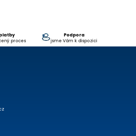
platby
Podpora
čený proces
jsme Vám k dispozici
cz