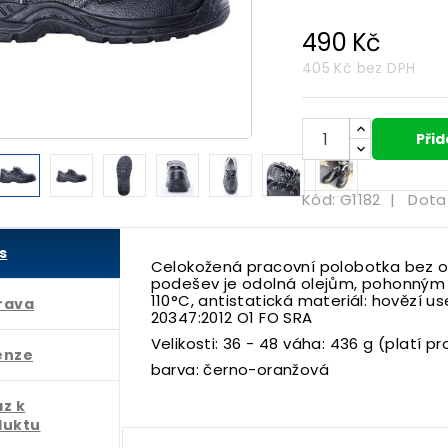
490 Kč
405 Kč
bez DPH

Přid
Kód:
G1182
|
Dota
s
Celokožená pracovní polobotka bez o
podešev je odolná olejům, pohonným
110°C, antistatická materiál: hovězí 
rava
20347:2012 O1 FO SRA
Velikosti: 36 - 48 váha: 436 g (platí pr
enze
barva: černo-oranžová
z k
duktu