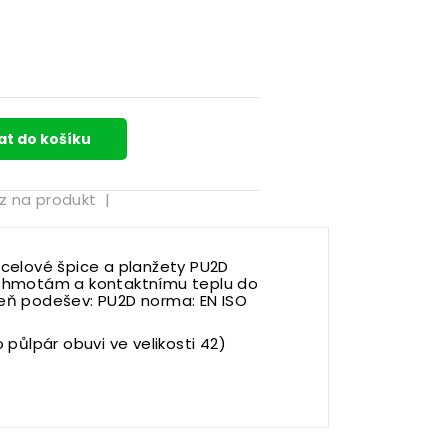
at do košíku
z na produkt
|
celové špice a planžety PU2D
 hmotám a kontaktnímu teplu do
useň podešev: PU2D norma: EN ISO
o půlpár obuvi ve velikosti 42)