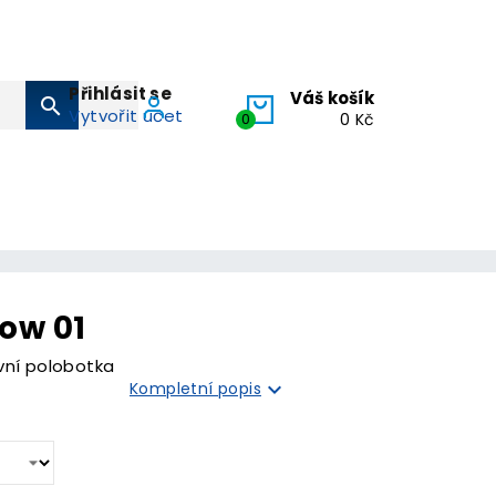
Přihlásit se
Váš košík
search
Vytvořit účet
0
0 Kč
low 01
vní polobotka

Kompletní popis