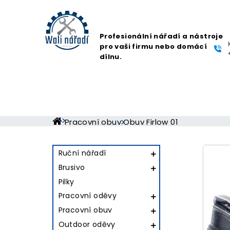
Profesionální nářadí a nástroje
pro vaši firmu nebo domácí
dílnu.
Pracovní obuv
Obuv Firlow 01
Ruční nářadí

Brusivo

Pilky
Pracovní oděvy

Pracovní obuv

Outdoor oděvy
