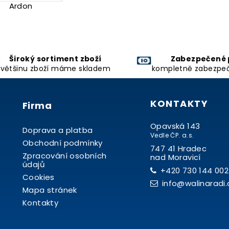
Ardon
Široký sortiment zboží
Zabezpečené 
většinu zboží máme skladem
kompletně zabezpe
KONTAKTY
Firma
Opavská 143
Doprava a platba
Vedle ČP. a.s.
Obchodní podmínky
747 41 Hradec
Zpracování osobních
nad Moravicí
údajů
+420 730 144 002
Cookies
info@walinaradi.
Mapa stránek
Kontakty