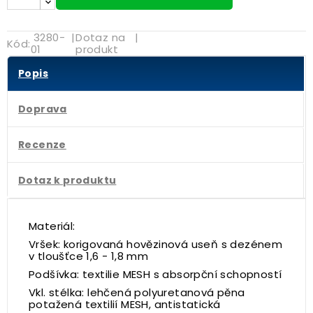
3280-
|
Dotaz na
|
Kód:
01
produkt
Popis
Doprava
Recenze
Dotaz k produktu
Materiál:
Vršek: korigovaná hovězinová useň s dezénem
v tloušťce 1,6 - 1,8 mm
Podšívka: textilie MESH s absorpční schopností
Vkl. stélka: lehčená polyuretanová pěna
potažená textilií MESH, antistatická