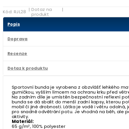
|
Dotaz na
|
Kód:
RJL28
produkt
Popis
Doprava
Recenze
Dotaz k produktu
Sportovní bunda je vyrobena z obzvlášť lehkého mat
gumičkou, vyšším límcem na ochranu krku před větr
Na zadním díle je umístěn bezpečnostní reflexní poti
bunda se dá sbalit do menší zadní kapsy, kterou po
mobil či jiné drobnosti. Látka je vodě i větru odolná,
pro snadně odvětrání potu. Je vhodná na běh, ale po
aktivity.
Materiál:
65 g/m², 100% polyester